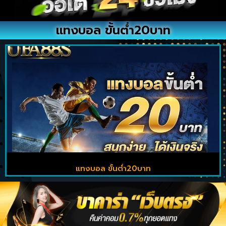
แทงบอล ขั้นต่ำ20บาท
แทงบอล ขั้นต่ำ20บาท