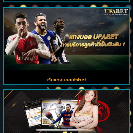
เว็บแทงบอลufabet