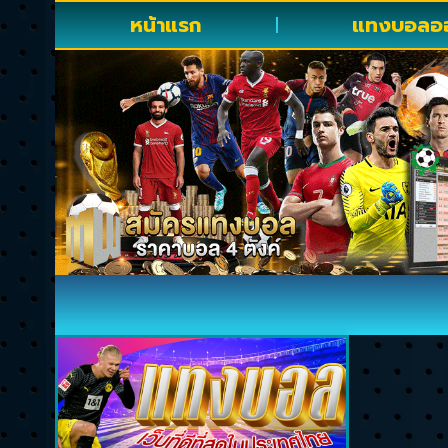
หน้าแรก
แทงบอลออ