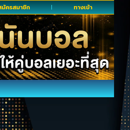
สมัครสมาชิก
ทางเข้า