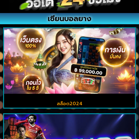
เซียนบอลยาง
สล็อต2024