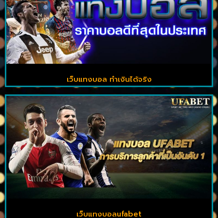
เว็บแทงบอล ทำเงินได้จริง
เว็บแทงบอลufabet