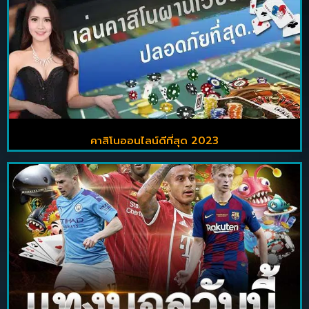
คาสิโนออนไลน์ดีที่สุด 2023