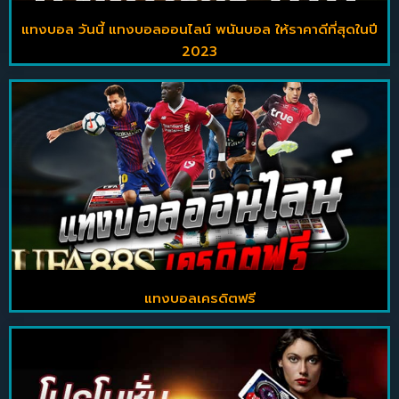
แทงบอล วันนี้ แทงบอลออนไลน์ พนันบอล ให้ราคาดีที่สุดในปี
2023
แทงบอลเครดิตฟรี