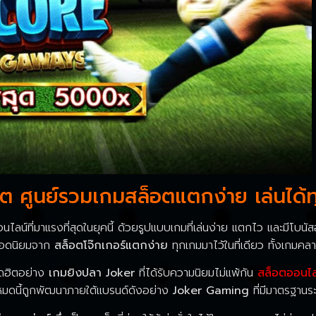
ต ศูนย์รวมเกมสล็อตแตกง่าย เล่นได้ทุก
ไลน์ที่มาแรงที่สุดในยุคนี้ ด้วยรูปแบบเกมที่เล่นง่าย แตกไว และมีโบนั
มยอดนิยมจาก
สล็อตโจ๊กเกอร์แตกง่าย
ทุกเกมมาไว้ในที่เดียว ทั้งเกมค
อดฮิตอย่าง
เกมยิงปลา Joker
ที่ได้รับความนิยมไม่แพ้กัน
สล็อตออนไล
ทั้งหมดนี้ถูกพัฒนาภายใต้แบรนด์ดังอย่าง
Joker Gaming
ที่มีมาตรฐานร