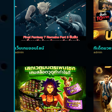
เว็บเกมออนไลน์
ทีเด็ดมวย
admin
admin