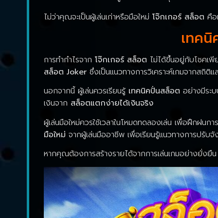
ไม่ว่าคุณจะเป็นผู้เล่นเก่าหรือมือใหม่
โจ๊กเกอร์ สล็อต
คือ
เทคนิค
การทำกำไรจาก
โจ๊กเกอร์ สล็อต
ไม่ได้ขึ้นอยู่กับโชคเ
สล็อต Joker
ซึ่งเป็นแนวทางการวิเคราะห์เกมจากสถิติ
นอกจากนี้ ผู้เล่นควรเรียนรู้
เทคนิคปั่นสล็อต
อย่างมีระบบ
เงินจาก
สล็อตแตกง่ายได้เงินจริง
ผู้เล่นมือใหม่ควรใช้เวลาในโหมดทดลองเล่น เพื่อฝึกฝนก
มือใหม่
จากผู้เล่นมืออาชีพ เพื่อเรียนรู้แนวทางการปรับจั
หากคุณต้องการสร้างรายได้จากการเล่นเกมอย่างยั่งยื