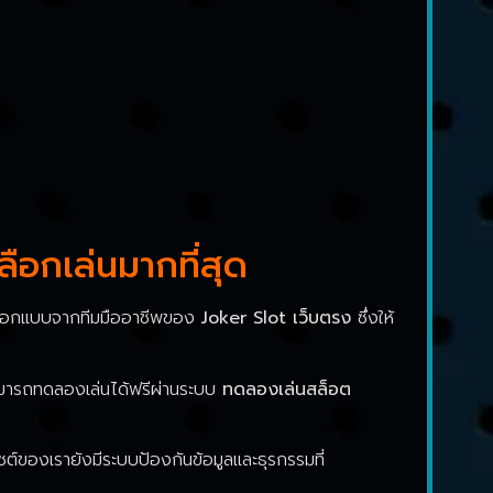
ลือกเล่นมากที่สุด
ารออกแบบจากทีมมืออาชีพของ
Joker Slot เว็บตรง
ซึ่งให้
ามารถทดลองเล่นได้ฟรีผ่านระบบ
ทดลองเล่นสล็อต
ไซต์ของเรายังมีระบบป้องกันข้อมูลและธุรกรรมที่