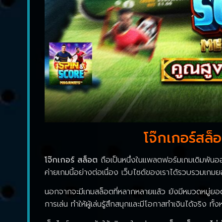
โจ๊กเกอร์สล็อ
โจ๊กเกอร์ สล็อต
ถือเป็นหนึ่งในแพลตฟอร์มเกมเดิมพันออน
ค่ายเกมนี้อย่างต่อเนื่อง เว็บไซต์ของเราได้รวบรวมเก
นอกจากจะมีเกมสล็อตที่หลากหลายแล้ว ยังมีหมวดหมู่ย
การเล่น ทำให้ผู้เล่นรู้สึกสนุกและมีโอกาสทำเงินได้จริง 