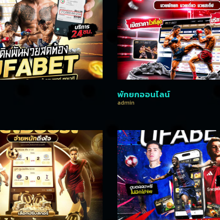
พักยกออนไลน์
admin