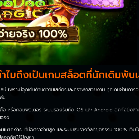
ำไมถึงเป็นเกมสล็อตที่นักเดิมพันเ
ลน์ เพราะมีจุดเด่นด้านความเสถียรและกราฟิกสวยงาม ทุกเกมผ่านก
ล่น
ถือ
หรือคอมพิวเตอร์ ระบบรองรับทั้ง iOS และ Android อีกทั้งยังส
นจริง
กมแตกง่าย
ที่มีอัตราจ่ายสูง และระบบสุ่มรางวัลที่ยุติธรรม 100% เว็บ
นจะปลอดภัยไร้ปัญหา