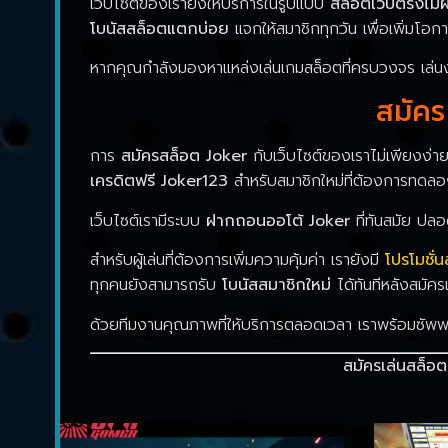
เว็บไซต์ของเรายังให้บริการในรูปแบบ
สล็อตเว็บตรงไม่ผ
โบนัสสล็อตแตกบ่อย
แจกให้สมาชิกทุกวัน เพื่อเพิ่มโอกา
หากคุณกำลังมองหาแหล่งเล่นเกมสล็อตที่ครบวงจร เล่น
สมัคร 
การ
สมัครสล็อต Joker
กับเว็บไซต์ของเราไม่เพียงง่าย 
เครดิตฟรี Joker123
สำหรับสมาชิกใหม่ที่ต้องการทดลอ
เว็บไซต์เรามีระบบ
ฝากถอนออโต้ Joker
ที่ทันสมัย ปลอ
สำหรับผู้เล่นที่ต้องการเพิ่มความคุ้มค่า เรายังมี
โปรโมชั่
ทุกคนยังสามารถรับ
โบนัสสมาชิกใหม่
ได้ทันทีหลังสมัคร
ด้วยทีมงานคุณภาพที่ให้บริการตลอดเวลา เราพร้อมซัพพ
สมัครเล่นสล็อ