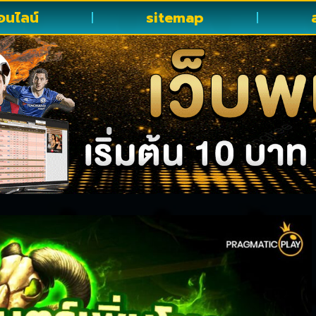
นไลน์
sitemap