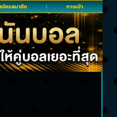
สมัครสมาชิก
ทางเข้า