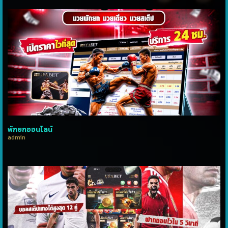
พักยกออนไลน์
admin