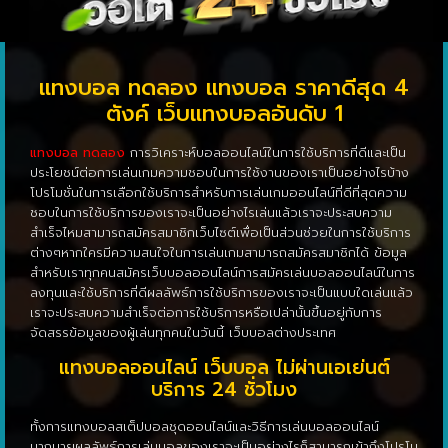
แทงบอล ทดลอง แทงบอล ราคาดีสุด 4
ตังค์ เว็บแทงบอลอันดับ 1
แทงบอล ทดลอง
การวิเคราะห์บอลออนไลน์ในการใช้บริการที่ดีและเป็น
ประโยชน์ต่อการเล่นเกมความชอบในการใช้งานของเราเป็นอย่างไรบ้าง
โปรโมชั่นในการเลือกใช้บริการสำหรับการเล่นเกมออนไลน์ที่ดีที่สุดความ
ชอบในการใช้บริการของเราจะเป็นอย่างไรเล่นแล้วเราจะประสบความ
สำเร็จไหมสามารถสมัครสมาชิกเว็บไซต์เพื่อเป็นส่วนช่วยในการใช้บริการ
ต่างๆหากใครมีความสนใจในการเล่นเกมสามารถสมัครสมาชิกได้ ข้อมูล
สำหรับเราทุกคนสมัครเว็บบอลออนไลน์การสมัครเล่นบอลออนไลน์ในการ
ลงทุนและใช้บริการที่ดีผลลัพธ์การใช้บริการของเราจะเป็นแบบใดเล่นแล้ว
เราจะประสบความสำเร็จต่อการใช้บริการหรือเปล่านั้นขึ้นอยู่กับการ
จัดสรรข้อมูลของผู้เล่นทุกคนในวันนี้ เว็บบอลต่างประเทศ
แทงบอลออนไลน์ เว็บบอล ไม่ผ่านเอเย่นต์
บริการ 24 ชั่วโมง
ทั้งการแทงบอลสเต็ปบอลชุดออนไลน์และวิธีการเล่นบอลออนไลน์
มากมายผลลัพธ์การเล่นบอลของเราจะเป็นอย่างไรก็สามารถเข้าถึงโปรโม