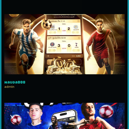
ผลบอล888
admin