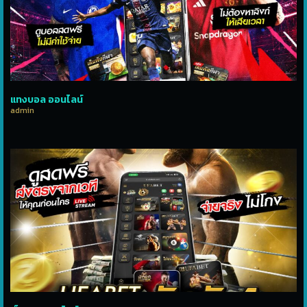
แทงบอล ออนไลน์
admin