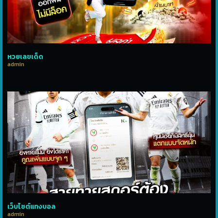
หวยเลขเด็ด
admin
เว็บไซต์แทงบอล
admin