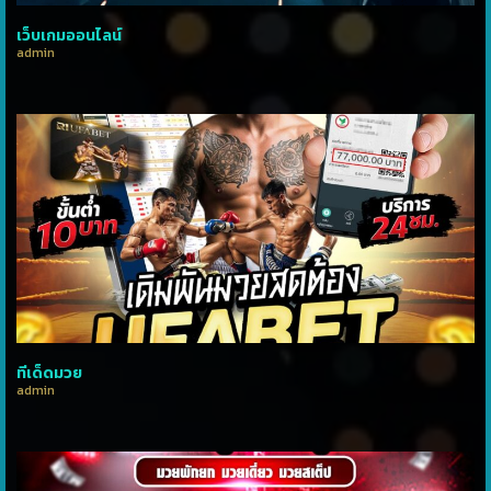
เว็บเกมออนไลน์
admin
ทีเด็ดมวย
admin