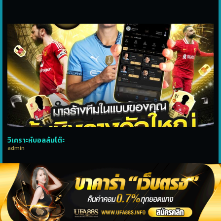
วิเคราะห์บอลล้มโต๊ะ
admin