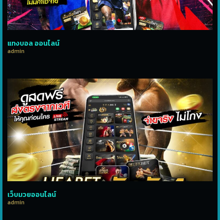
แทงบอล ออนไลน์
admin
เว็บมวยออนไลน์
admin