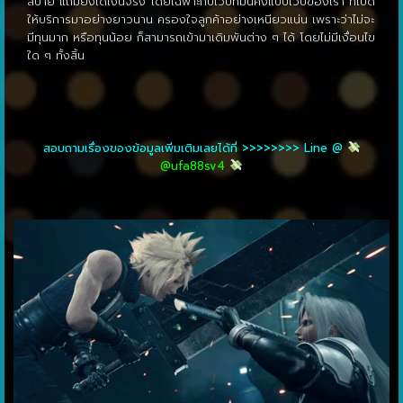
สบาย แถมยังได้เงินจริง โดยเฉพาะกับเว็บที่มั่นคงแบบเว็บของเรา ที่เปิด
ให้บริการมาอย่างยาวนาน ครองใจลูกค้าอย่างเหนียวแน่น เพราะว่าไม่จะ
มีทุนมาก หรือทุนน้อย ก็สามารถเข้ามาเดิมพันต่าง ๆ ได้ โดยไม่มีเงื่อนไข
ใด ๆ ทั้งสิ้น
สอบถามเรื่องของข้อมูลเพิ่มเติมเลยได้ที่ >>>>>>>> Line @
@ufa88sv4