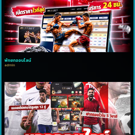
พักยกออนไลน์
admin