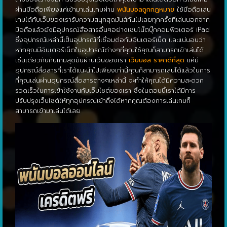
ผ่านมือถือเพียงแค่เข้ามาเล่นเกมผ่าน
พนันบอลถูกกฎหมาย
ใช้มือถือเล่น
เกมได้กับเว็บของเรารับความสนุกสุดมันส์กันไปเลยทุกครั้งที่เล่นนอกจาก
มือถือแล้วยังมีอุปกรณ์สื่อสารอื่นๆอย่างเช่นโน๊ตบุ๊กคอมพิวเตอร์ iPad
ซึ่งอุปกรณ์เหล่านี้เป็นอุปกรณ์ที่เชื่อมต่อกับอินเตอร์เน็ต และแน่นอนว่า
หากคุณมีอินเตอร์เน็ตในอุปกรณ์ต่างๆที่คุณใช้คุณก็สามารถเข้าเล่นได้
เช่นเดียวกันกับเกมสุดมันผ่านเว็บของเรา
เว็บบอล ราคาดีที่สุด
แค่มี
อุปกรณ์สื่อสารที่เราได้แนะนำไปเพียงเท่านี้คุณก็สามารถเล่นได้แล้วในการ
ที่คุณเล่นผ่านอุปกรณ์สื่อสารต่างๆเหล่านี้ จะทำให้คุณได้มีความสะดวก
รวดเร็วในการเข้าใช้งานกับเว็บไซต์ของเรา ซึ่งในตอนนี้เราได้มีการ
ปรับปรุงเว็บไซต์ให้ทุกอุปกรณ์เข้าถึงได้หากคุณต้องการเล่นเกมก็
สามารถเข้ามาเล่นได้เลย