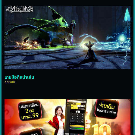
เกมมือถือน่าเล่น
admin