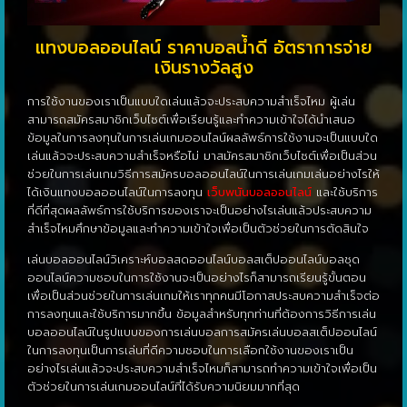
แทงบอลออนไลน์ ราคาบอลน้ำดี อัตราการจ่าย
เงินรางวัลสูง
การใช้งานของเราเป็นแบบใดเล่นแล้วจะประสบความสำเร็จไหม ผู้เล่น
สามารถสมัครสมาชิกเว็บไซต์เพื่อเรียนรู้และทำความเข้าใจได้นำเสนอ
ข้อมูลในการลงทุนในการเล่นเกมออนไลน์ผลลัพธ์การใช้งานจะเป็นแบบใด
เล่นแล้วจะประสบความสำเร็จหรือไม่ มาสมัครสมาชิกเว็บไซต์เพื่อเป็นส่วน
ช่วยในการเล่นเกมวิธีการสมัครบอลออนไลน์ในการเล่นเกมเล่นอย่างไรให้
ได้เงินแทงบอลออนไลน์ในการลงทุน
เว็บพนันบอลออนไลน์
และใช้บริการ
ที่ดีที่สุดผลลัพธ์การใช้บริการของเราจะเป็นอย่างไรเล่นแล้วประสบความ
สำเร็จไหมศึกษาข้อมูลและทำความเข้าใจเพื่อเป็นตัวช่วยในการตัดสินใจ
เล่นบอลออนไลน์วิเคราะห์บอลสดออนไลน์บอลสเต็ปออนไลน์บอลชุด
ออนไลน์ความชอบในการใช้งานจะเป็นอย่างไรก็สามารถเรียนรู้ขั้นตอน
เพื่อเป็นส่วนช่วยในการเล่นเกมให้เราทุกคนมีโอกาสประสบความสำเร็จต่อ
การลงทุนและใช้บริการมากขึ้น ข้อมูลสำหรับทุกท่านที่ต้องการวิธีการเล่น
บอลออนไลน์ในรูปแบบของการเล่นบอลการสมัครเล่นบอลสเต็ปออนไลน์
ในการลงทุนเป็นการเล่นที่ดีความชอบในการเลือกใช้งานของเราเป็น
อย่างไรเล่นแล้วจะประสบความสำเร็จไหมก็สามารถทำความเข้าใจเพื่อเป็น
ตัวช่วยในการเล่นเกมออนไลน์ที่ได้รับความนิยมมากที่สุด