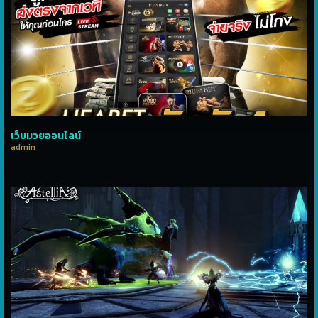
เว็บมวยออนไลน์
admin