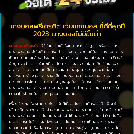
แทงบอลฟรีเครดิต เว็บแทงบอล ที่ดีที่สุดปี
2023 แทงบอลไม่มีขั้นต่ำ
แทงบอลฟรีเครดิต
วิธีทำความเข้าใจและการหาข้อมูลสำหรับการแทง
บอลออนไลน์โปรโมชั่นในการสมัครแทงบอลออนไลน์ในการลงทุนของเรา
เป็นแบบใดเล่นแล้วจะประสบความสำเร็จต่อการลงทุนไหมสามารถเรียนรู้
ข้อมูลและทำความเข้าใจเกี่ยวกับการเล่นบอลออนไลน์ เว็บบ้านผลบอล
ออนไลน์ บอลออนไลน์เป็นการนำเสนอข้อมูลการลงทุนที่ง่ายที่สุด
ผลลัพธ์การใช้งานของเราจะเป็นแบบไหนเล่นแล้วจะประสบความสำเร็จต่อ
การใช้บริการไหมก็สามารถเรียนรู้ข้อมูลในการใช้บริการให้การเล่นเกม
บอลออนไลน์ของเรามความปลอดภัยและมีโอกาสได้รับผลกำไรมากขึ้น
แนะนำโปรโมชั่นในการลงทุนในการเล่นเกม
เพื่อสร้างผลลัพธ์ในการใช้งานวันนี้เกี่ยวกับการสมัครสมาชิกเพื่อใช้
บริการวิเคราะห์บอลเว็บบ้านผลบอลออนไลน์ เราสามารถทำการวิเคราะห์
บอลออนไลน์ในการเล่นเกมออนไลน์ได้เป็นอย่างดีสร้างผลกำไรกลับคืน
มาจากการใช้บริการผลลัพธ์ในการเล่นเกมของเราเป็นอย่างไรเราจะ
ประสบความสำเร็จต่อการลงทุนมากขนาดไหนผู้เล่นทุกคนสามารถสมัคร
สมาชิกเว็บไซต์เพื่อเป็นตัวช่วยในการลงทุนและใช้งานเราทุกคนก็มีโอกาส