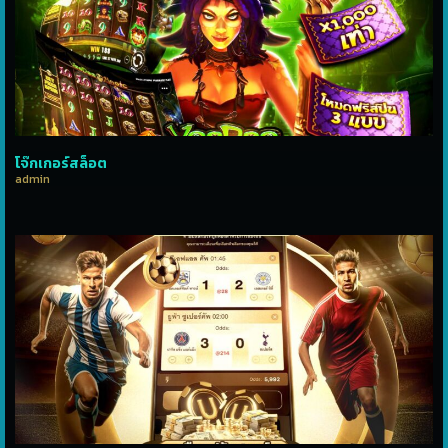
โจ๊กเกอร์สล็อต
admin