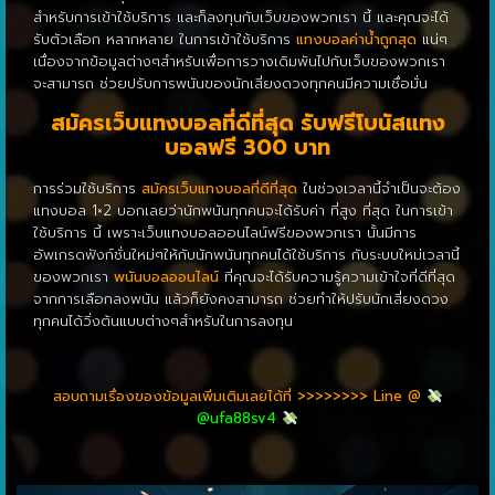
สำหรับการเข้าใช้บริการ และก็ลงทุนกับเว็บของพวกเรา นี้ และคุณจะได้
รับตัวเลือก หลากหลาย ในการเข้าใช้บริการ
แทงบอลค่าน้ำถูกสุด
แน่ๆ
เนื่องจากข้อมูลต่างๆสำหรับเพื่อการวางเดิมพันไปกับเว็บของพวกเรา
จะสามารถ ช่วยปรับการพนันของนักเสี่ยงดวงทุกคนมีความเชื่อมั่น
สมัครเว็บแทงบอลที่ดีที่สุด
รับฟรีโบนัสแทง
บอลฟรี 300 บาท
การร่วมใช้บริการ
สมัครเว็บแทงบอลที่ดีที่สุด
ในช่วงเวลานี้จำเป็นจะต้อง
แทงบอล 1×2 บอกเลยว่านักพนันทุกคนจะได้รับค่า ที่สูง ที่สุด ในการเข้า
ใช้บริการ นี้ เพราะเว็บแทงบอลออนไลน์ฟรีของพวกเรา นั้นมีการ
อัพเกรดฟังก์ชั่นใหม่ๆให้กับนักพนันทุกคนได้ใช้บริการ กับระบบใหม่เวลานี้
ของพวกเรา
พนันบอลออนไลน์
ที่คุณจะได้รับความรู้ความเข้าใจที่ดีที่สุด
จากการเลือกลงพนัน แล้วก็ยังคงสามารถ ช่วยทำให้ปรับนักเสี่ยงดวง
ทุกคนได้วิ่งต้นแบบต่างๆสำหรับในการลงทุน
สอบถามเรื่องของข้อมูลเพิ่มเติมเลยได้ที่ >>>>>>>> Line @
@ufa88sv4