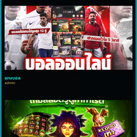
แทงบอล
admin