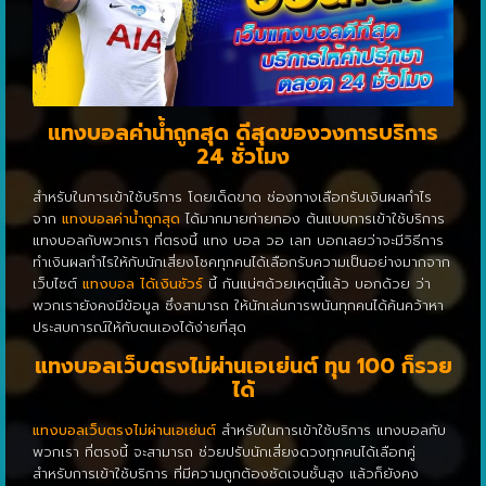
แทงบอลค่าน้ำถูกสุด ดีสุดของวงการบริการ
24 ชั่วโมง
สำหรับในการเข้าใช้บริการ โดยเด็ดขาด ช่องทางเลือกรับเงินผลกำไร
จาก
แทงบอลค่าน้ำถูกสุด
ได้มากมายก่ายกอง ต้นแบบการเข้าใช้บริการ
แทงบอลกับพวกเรา ที่ตรงนี้ แทง บอล วอ เลท บอกเลยว่าจะมีวิธีการ
ทำเงินผลกำไรให้กับนักเสี่ยงโชคทุกคนได้เลือกรับความเป็นอย่างมากจาก
เว็บไซต์
แทงบอล ได้เงินชัวร์
นี้ กันแน่ๆด้วยเหตุนี้แล้ว บอกด้วย ว่า
พวกเรายังคงมีข้อมูล ซึ่งสามารถ ให้นักเล่นการพนันทุกคนได้ค้นคว้าหา
ประสบการณ์ให้กับตนเองได้ง่ายที่สุด
แทงบอลเว็บตรงไม่ผ่านเอเย่นต์ ทุน 100 ก็รวย
ได้
แทงบอลเว็บตรงไม่ผ่านเอเย่นต์
สำหรับในการเข้าใช้บริการ แทงบอลกับ
พวกเรา ที่ตรงนี้ จะสามารถ ช่วยปรับนักเสี่ยงดวงทุกคนได้เลือกคู่
สำหรับการเข้าใช้บริการ ที่มีความถูกต้องชัดเจนชั้นสูง แล้วก็ยังคง