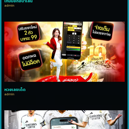
เกมมือถือน่าเล่น
admin
หวยเลขเด็ด
admin