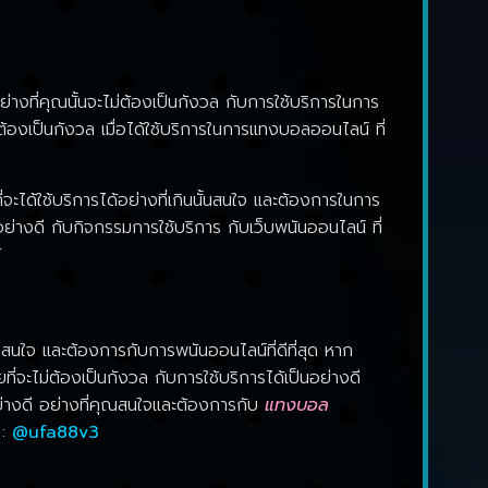
างที่คุณนั้นจะไม่ต้องเป็นกังวล กับการใช้บริการในการ
ต้องเป็นกังวล เมื่อได้ใช้บริการในการแทงบอลออนไลน์ ที่
จะได้ใช้บริการได้อย่างที่เกินนั้นสนใจ และต้องการในการ
ย่างดี กับกิจกรรมการใช้บริการ กับเว็บพนันออนไลน์ ที่
้
ั้นสนใจ และต้องการกับการพนันออนไลน์ที่ดีที่สุด หาก
่จะไม่ต้องเป็นกังวล กับการใช้บริการได้เป็นอย่างดี
ย่างดี อย่างที่คุณสนใจและต้องการกับ
แทงบอล
 :
@ufa88v3