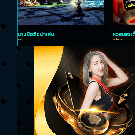
เกมมือถือน่าเล่น
หวยเลขเด
admin
admin