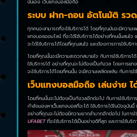
นั่นเอง เว็บแทงบอลมือถือ
ระบบ ฝาก-ถอน อัตโนมัติ รวดเ
ทุกคนจะสามารถที่จะใช้บริการได้ โดยที่คุณมันจะมีความเ
แทงบอลออนไลน์ ที่จะได้ใช้บริการได้อย่างที่คนนั้นสนใจ 
จะได้ใช้บริการได้โดยที่คุณสนใจ และต้องการการใช้บริกา
โดยที่คุณนั้นจะมีความสะดวกสบายใจ กับการใช้บริการได้ ใ
ใช้บริการได้ อย่างที่คุณจะไม่ต้องเป็นกังวล โดยการแทง
จะใช้บริการได้โดยที่คนนั้น จะมีความเพลิดเพลิน กับการใช
เว็บแทงบอลมือถือ เล่นง่าย ได้
โดยที่คนนั้นจะไม่ต้องเป็นกังวลอีกต่อไป กับการใช้บริการ
กำลังมองหาเว็บแทงบอลที่จะได้ ใช้บริการได้ในปัจจุบันน
อย่างที่คุณจะไม่ต้องมีความยากลำบากอีกต่อไป ในการใช
UFABET
ที่จะใช้บริการได้เป็นอย่างดีที่สุด และการใช้บร