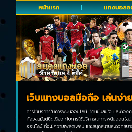
หน้าแรก
แทงบอลออ
เว็บแทงบอลมือถือ เล่นง่
การใช้บริการในการพนันออนไลน์ ที่คนนั้นสนใจ และต้องก
กังวลแม้แต่นิดเดียว กับการใช้บริการในการพนันออนไลน
ออนไลน์ ที่จะมีความเพลิดเพลิน และสนุกสนานสะดวกสบายใจ 