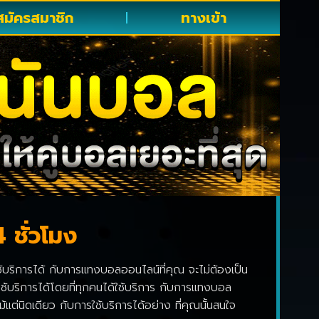
สมัครสมาชิก
ทางเข้า
 ชั่วโมง
ช้บริการได้ กับการแทงบอลออนไลน์ที่คุณ จะไม่ต้องเป็น
้บริการได้โดยที่ทุกคนได้ใช้บริการ กับการแทงบอล
แต่นิดเดียว กับการใช้บริการได้อย่าง ที่คุณนั้นสนใจ