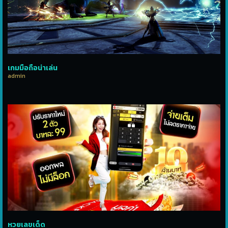
เกมมือถือน่าเล่น
admin
หวยเลขเด็ด