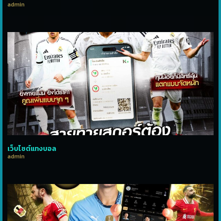
admin
เว็บไซต์แทงบอล
admin