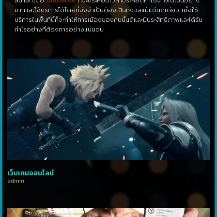
สมาชิกโดย
ufaball88
ที่จะประหยัดเวลาประหยัดค่าใช้จ่ายได้เป็นอย่าง
มากและใช้บริการได้โดยที่จึงจำเป็นต้องเป็นกังวลแม้แต่นิดเดียว เมื่อใช้
บริการในพื้นที่นี้ก็จะทำให้การเมืองของคนนั้นดีและมีประสิทธิภาพและได้รับ
กำไรอย่างที่ต้องการอย่างแน่นอน
เว็บเกมออนไลน์
admin