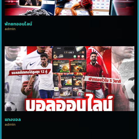
พักยกออนไลน์
admin
แทงบอล
admin