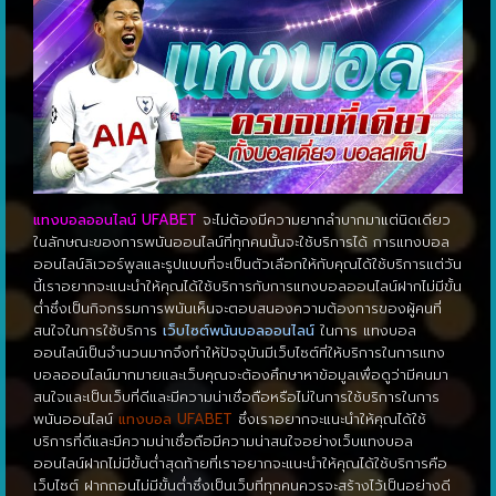
แทงบอลออนไลน์ UFABET
จะไม่ต้องมีความยากลำบากมาแต่นิดเดียว
ในลักษณะของการพนันออนไลน์ที่ทุกคนนั้นจะใช้บริการได้ การแทงบอล
ออนไลน์ลิเวอร์พูลและรูปแบบที่จะเป็นตัวเลือกให้กับคุณได้ใช้บริการแต่วัน
นี้เราอยากจะแนะนำให้คุณได้ใช้บริการกับการแทงบอลออนไลน์ฝากไม่มีขั้น
ต่ำซึ่งเป็นกิจกรรมการพนันเห็นจะตอบสนองความต้องการของผู้คนที่
สนใจในการใช้บริการ
เว็บไซต์พนันบอลออนไลน์
ในการ แทงบอล
ออนไลน์เป็นจำนวนมากจึงทำให้ปัจจุบันมีเว็บไซต์ที่ให้บริการในการแทง
บอลออนไลน์มากมายและเว็บคุณจะต้องศึกษาหาข้อมูลเพื่อดูว่ามีคนมา
สนใจและเป็นเว็บที่ดีและมีความน่าเชื่อถือหรือไม่ในการใช้บริการในการ
พนันออนไลน์
แทงบอล UFABET
ซึ่งเราอยากจะแนะนำให้คุณได้ใช้
บริการที่ดีและมีความน่าเชื่อถือมีความน่าสนใจอย่างเว็บแทงบอล
ออนไลน์ฝากไม่มีขั้นต่ำสุดท้ายที่เราอยากจะแนะนำให้คุณได้ใช้บริการคือ
เว็บไซต์ ฝากถอนไม่มีขั้นต่ำซึ่งเป็นเว็บที่ทุกคนควรจะสร้างไว้เป็นอย่างดี