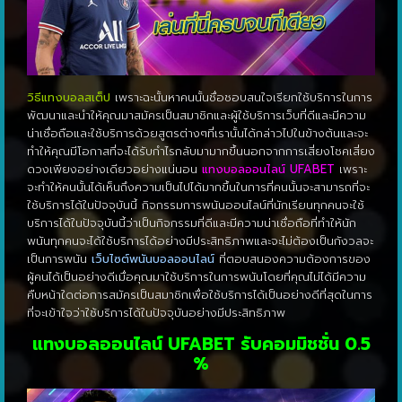
วิธีแทงบอลสเต็ป
เพราะฉะนั้นหาคนนั้นชื่อชอบสนใจเรียกใช้บริการในการ
พัฒนาและนำให้คุณมาสมัครเป็นสมาชิกและผู้ใช้บริการเว็บที่ดีและมีความ
น่าเชื่อถือและใช้บริการด้วยสูตรต่างๆที่เรานั้นได้กล่าวไปในข้างต้นและจะ
ทำให้คุณมีโอกาสที่จะได้รับกำไรกลับมามากขึ้นนอกจากการเสี่ยงโชคเสี่ยง
ดวงเพียงอย่างเดียวอย่างแน่นอน
แทงบอลออนไลน์ UFABET
เพราะ
จะทำให้คนนั้นได้เห็นถึงความเป็นไปได้มากขึ้นในการที่คนนั้นจะสามารถที่จะ
ใช้บริการได้ในปัจจุบันนี้ กิจกรรมการพนันออนไลน์ที่นักเรียนทุกคนจะใช้
บริการได้ในปัจจุบันนี้ว่าเป็นกิจกรรมที่ดีและมีความน่าเชื่อถือที่ทำให้นัก
พนันทุกคนจะได้ใช้บริการได้อย่างมีประสิทธิภาพและจะไม่ต้องเป็นกังวลจะ
เป็นการพนัน
เว็บไซต์พนันบอลออนไลน์
ที่ตอบสนองความต้องการของ
ผู้คนได้เป็นอย่างดีเมื่อคุณมาใช้บริการในการพนันโดยที่คุณไม่ได้มีความ
คืบหน้าใดต่อการสมัครเป็นสมาชิกเพื่อใช้บริการได้เป็นอย่างดีที่สุดในการ
ที่จะเข้าใจว่าใช้บริการได้ในปัจจุบันอย่างมีประสิทธิภาพ
แทงบอลออนไลน์ UFABET รับคอมมิชชั่น 0.5
%